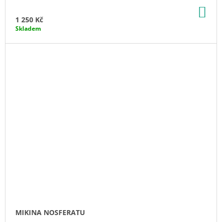
DO
KO
1 250 Kč
Skladem
MIKINA NOSFERATU