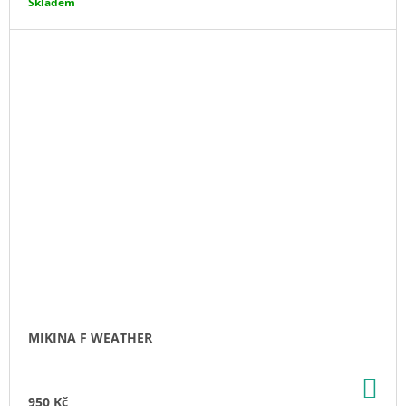
Skladem
MIKINA F WEATHER
DO
KO
950 Kč