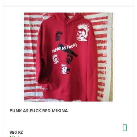
J
E
M
E
PUNK AS FUCK RED MIKINA
DO
KO
950 Kč