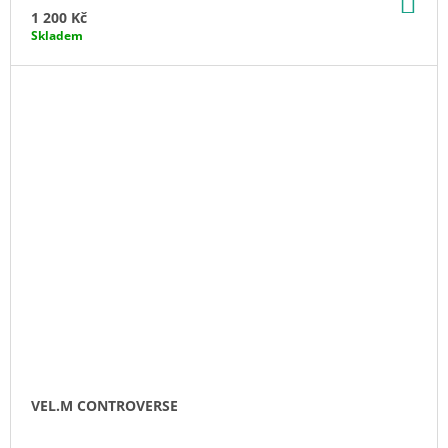
DO
KO
1 200 Kč
Skladem
VEL.M CONTROVERSE