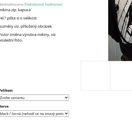
Průměrné
Neohodnoceno
Podrobnosti hodnocení
hodnocení
mikina zip. kapuca
produktu
vel.? pište si o velikost
e
,0
rozměry viz. přiložený obrázek
Pozor změna výrobce mikiny, viz
5
poslední foto.
vězdiček.
Velikost
Barva