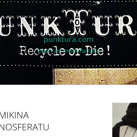
CO POTŘEBUJETE NAJÍT?
punktura.com
trash art manufacture
HLEDAT
DOPORUČUJEME
MIKINA
NOSFERATU