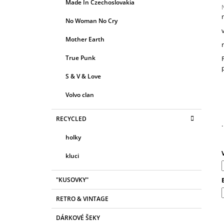
R
Made In Czechoslovakia
E
A
G
No Woman No Cry
N
O
R
j
N
Mother Earth
I
0
Í
z
E
True Punk
P
h
A
S & V & Love
N
Volvo clan
E
L
RECYCLED
.
holky
kluci
"KUSOVKY"
RETRO & VINTAGE
DÁRKOVÉ ŠEKY