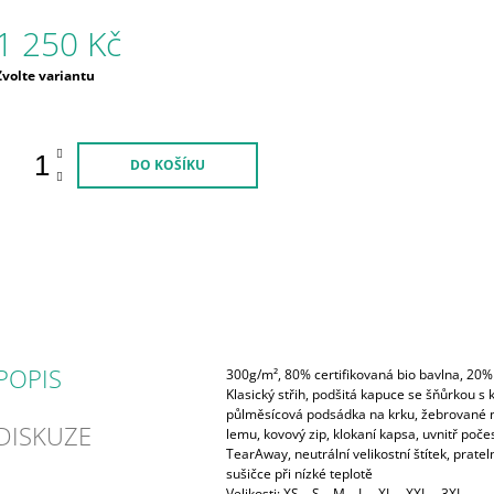
1 250 Kč
Měrná
Zvolte variantu
ena:
DO KOŠÍKU
POPIS
300g/m², 80% certifikovaná
bio bavlna
, 20%
Klasický střih, podšitá kapuce se šňůrkou s 
půlměsícová podsádka na krku, žebrované 
DISKUZE
lemu, kovový zip,
klokaní kapsa
, uvnitř poče
TearAway,
neutrální velikostní štítek
, pratel
sušičce při nízké teplotě
Velikosti:
XS
–
S
–
M
–
L
–
XL
–
XXL
–
3XL