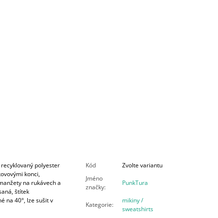
 recyklovaný
polyester
Kód
Zvolte variantu
kovovými konci,
Jméno
manžety na rukávech a
PunkTura
značky
:
saná, štítek
né na 40°, lze sušit v
mikiny /
Kategorie
:
sweatshirts