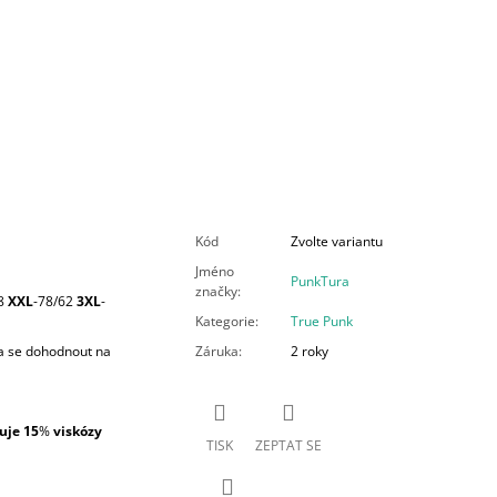
Kód
Zvolte variantu
Jméno
PunkTura
značky
:
8
XXL
-78/62
3XL
-
Kategorie
:
True Punk
ba se dohodnout na
Záruka
:
2 roky
uje 15
%
viskózy
TISK
ZEPTAT SE