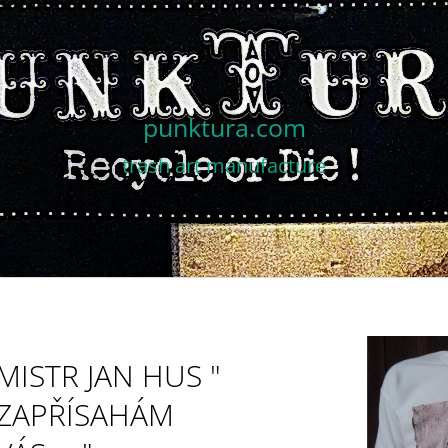
CO POTŘEBUJETE NAJÍT?
punktura.com
trash art manufacture
HLEDAT
DOPORUČUJEME
MISTR JAN HUS "
ZAPŘÍSAHÁM