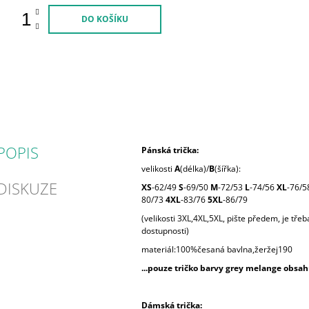
DO KOŠÍKU
POPIS
Pánská trička:
velikosti
A
(délka)/
B
(šířka):
DISKUZE
XS
-62/49
S
-69/50
M
-72/53
L
-74/56
XL
-76/5
80/73
4XL
-83/76
5XL
-86/79
(velikosti 3XL,4XL,5XL, pište předem, je tře
dostupnosti)
materiál:100%česaná bavlna,žeržej190
...pouze tričko barvy grey melange obsah
Dámská trička: