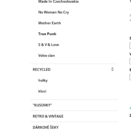
R
Made In Czechoslovakia
E
A
G
No Woman No Cry
N
O
R
N
Mother Earth
I
Í
E
j
True Punk
0
P
z
A
S & V & Love
N
h
Volvo clan
E
L
RECYCLED
holky
kluci
"KUSOVKY"
RETRO & VINTAGE
c
DÁRKOVÉ ŠEKY