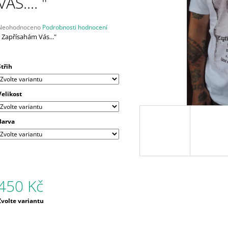
VÁS.... "
Průměrné
Neohodnoceno
Podrobnosti hodnocení
hodnocení
" Zapřísahám Vás..."
produktu
e
,0
Střih
5
vězdiček.
Velikost
Barva
450 Kč
Měrná
Zvolte variantu
ena: