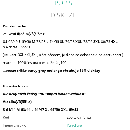
POPIS
DISKUZE
Pánská trička:
velikosti
A
(délka)/
B
(šířka):
XS
-62/49
S
-69/50
M
-72/53
L
-74/56
XL
-76/58
XXL
-78/62
3XL
-80/73
4XL
-
83/76
5XL
-86/79
(velikosti 3XL,4XL,5XL, pište předem, je třeba se dohodnout na dostupnosti)
materiál:100%česaná bavlna,žeržej190
...pouze tričko barvy grey melange obsahuje 15
%
viskózy
Dámská trička:
klasický střih,žeržej 190,100pro bavlna-velikost:
A(délka)/B(šířka)
S-61/41 M-63/44 L-64/47 XL-67/50 XXL-69/53
Kód
Zvolte variantu
Jméno značky
:
PunkTura