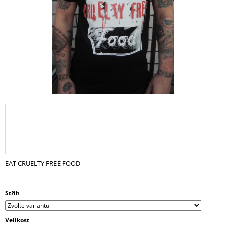
A
J
Í
T
?
HLEDAT
D
EAT CRUELTY FREE FOOD
O
P
O
Střih
R
U
Č
Velikost
U