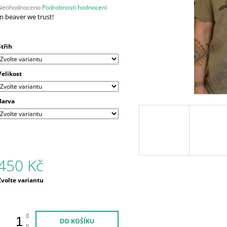
Průměrné
Neohodnoceno
Podrobnosti hodnocení
hodnocení
In beaver we trust!
produktu
e
,0
Střih
5
vězdiček.
Velikost
Barva
450 Kč
Měrná
Zvolte variantu
ena:
DO KOŠÍKU