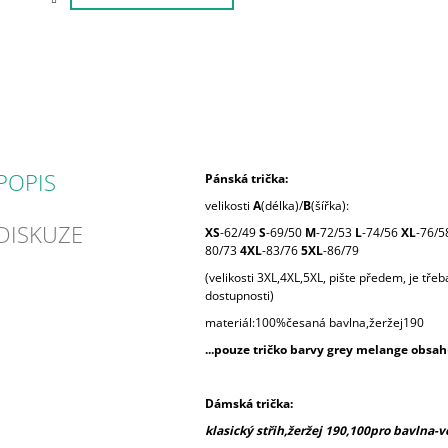
POPIS
Pánská trička:
velikosti
A
(délka)/
B
(šířka):
DISKUZE
XS
-62/49
S
-69/50
M
-72/53
L
-74/56
XL
-76/5
80/73
4XL
-83/76
5XL
-86/79
(velikosti 3XL,4XL,5XL, pište předem, je tře
dostupnosti)
materiál:100%česaná bavlna,žeržej190
...pouze tričko barvy grey melange obsah
Dámská trička:
klasický střih,žeržej 190,100pro bavlna-ve