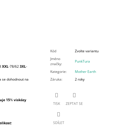
Kód
Zvolte variantu
Jméno
PunkTura
značky
:
8
XXL
-78/62
3XL
-
Kategorie
:
Mother Earth
ba se dohodnout na
Záruka
:
2 roky
uje 15
%
viskózy
TISK
ZEPTAT SE
SDÍLET
likost: