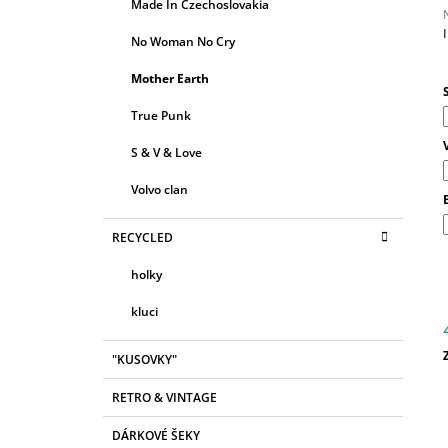
R
Made In Czechoslovakia
E
A
G
No Woman No Cry
N
O
R
j
N
Mother Earth
I
0
Í
z
E
True Punk
P
h
A
S & V & Love
N
Volvo clan
E
L
RECYCLED
holky
kluci
"KUSOVKY"
c
RETRO & VINTAGE
DÁRKOVÉ ŠEKY