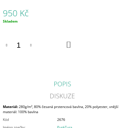
J
E
950 Kč
M
E
Měrná
Skladem
cena:
DO
KOŠÍKU
POPIS
DISKUZE
Materiál:
280g/m², 80% česaná prstencová bavlna, 20% polyester, vnější
materiál: 100% bavlna
Kód
2676
Jméno značky
:
PunkTura