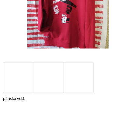
A
J
Í
T
?
HLEDAT
D
pánská vel.L
O
P
O
R
U
Č
U