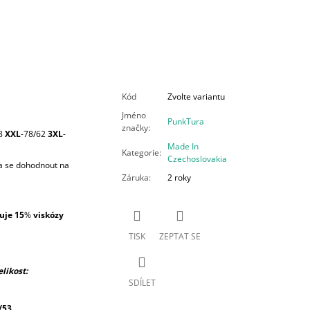
Kód
Zvolte variantu
Jméno
PunkTura
značky
:
8
XXL
-78/62
3XL
-
Made In
Kategorie
:
Czechoslovakia
ba se dohodnout na
Záruka
:
2 roky
uje 15
%
viskózy
TISK
ZEPTAT SE
likost:
SDÍLET
/53