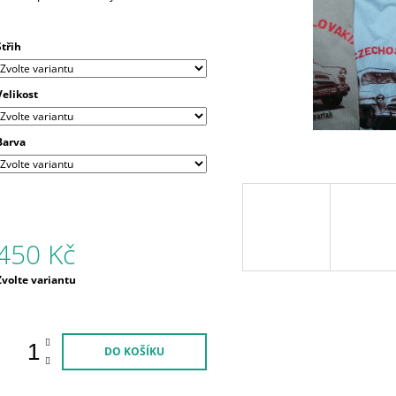
produktu
e
,0
Střih
5
vězdiček.
Velikost
Barva
450 Kč
Měrná
Zvolte variantu
ena:
DO KOŠÍKU