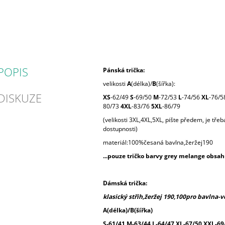
POPIS
Pánská trička:
velikosti
A
(délka)/
B
(šířka):
DISKUZE
XS
-62/49
S
-69/50
M
-72/53
L
-74/56
XL
-76/5
80/73
4XL
-83/76
5XL
-86/79
(velikosti 3XL,4XL,5XL, pište předem, je tře
dostupnosti)
materiál:100%česaná bavlna,žeržej190
...pouze tričko barvy grey melange obsah
Dámská trička:
klasický střih,žeržej 190,100pro bavlna-ve
A(délka)/B(šířka)
S-61/41 M-63/44 L-64/47 XL-67/50 XXL-69