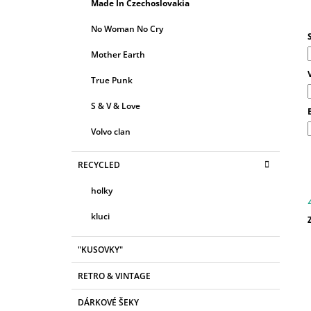
R
Made In Czechoslovakia
E
A
G
j
No Woman No Cry
0
N
O
z
R
N
Mother Earth
I
Í
h
E
True Punk
P
A
S & V & Love
N
Volvo clan
E
L
RECYCLED
holky
kluci
c
"KUSOVKY"
RETRO & VINTAGE
DÁRKOVÉ ŠEKY