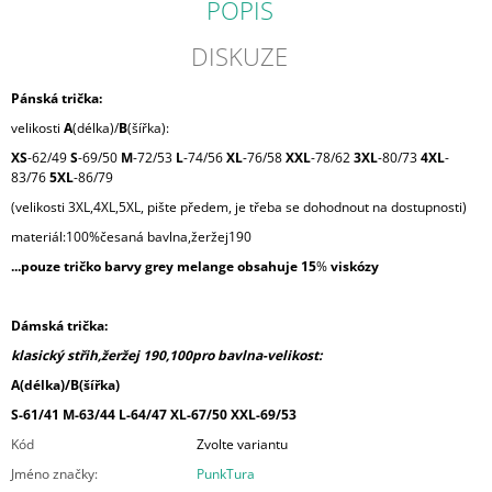
POPIS
DISKUZE
Pánská trička:
velikosti
A
(délka)/
B
(šířka):
XS
-62/49
S
-69/50
M
-72/53
L
-74/56
XL
-76/58
XXL
-78/62
3XL
-80/73
4XL
-
83/76
5XL
-86/79
(velikosti 3XL,4XL,5XL, pište předem, je třeba se dohodnout na dostupnosti)
materiál:100%česaná bavlna,žeržej190
...pouze tričko barvy grey melange obsahuje 15
%
viskózy
Dámská trička:
klasický střih,žeržej 190,100pro bavlna-velikost:
A(délka)/B(šířka)
S-61/41 M-63/44 L-64/47 XL-67/50 XXL-69/53
Kód
Zvolte variantu
Jméno značky
:
PunkTura